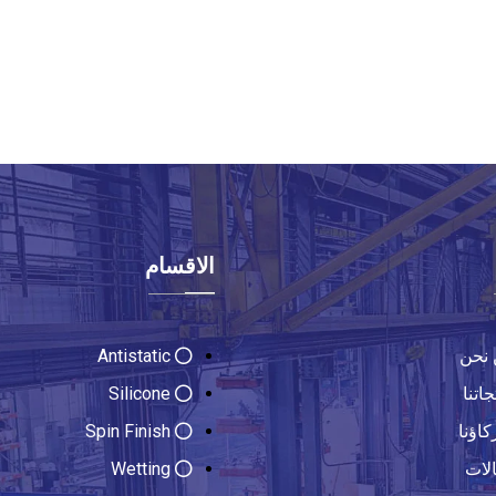
الاقسام
نحن
Antistatic
جاتنا
Silicone
اؤنا
Spin Finish
لات
Wetting