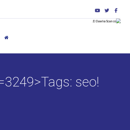
seo
!trpst#trp-gettext data-trpgettextoriginal=3249>Tags: