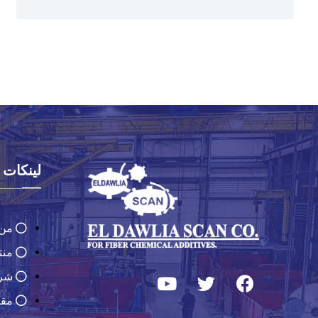
لينكات
من 
منت
شرك
مقا