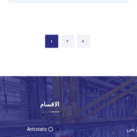
١
٢
الاقسام
نحن
Antistatic