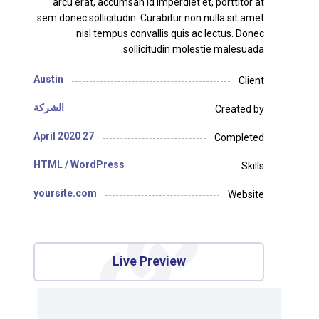
arcu erat, accumsan id imperdiet et, porttitor at
sem donec sollicitudin. Curabitur non nulla sit amet
nisl tempus convallis quis ac lectus. Donec
sollicitudin molestie malesuada.
Austin
Client
الشركة
Created by
27 April 2020
Completed
HTML / WordPress
Skills
yoursite.com
Website
Live Preview